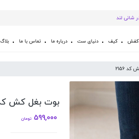
کفش
کیف
دنیای ست
درباره ما
تماس با ما
بلاگ
کد 2156
بوت بغل کش کد 156
599,000
تومان