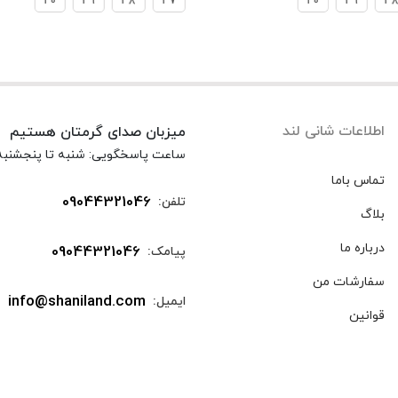
40
39
38
37
40
39
3
اطلاعات شانی لند
میزبان صدای گرمتان هستیم
ساعت پاسخگویی: شنبه تا پنجشنبه ساعت 
تماس باما
09044321046
تلفن:
بلاگ
درباره ما
09044321046
پیامک:
سفارشات من
info@shaniland.com
ایمیل:
قوانین