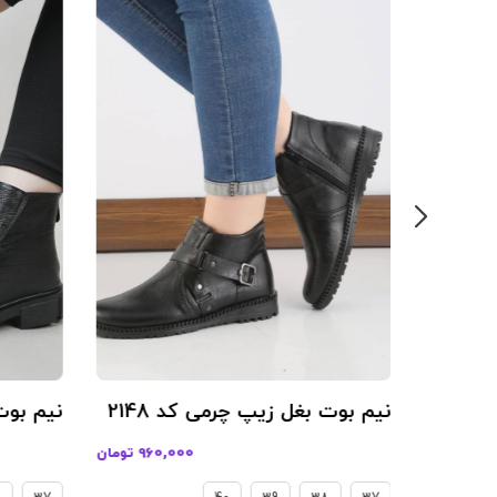
نیم بوت بغل زیپ چرمی کد 2148
نیم بوت
 تومان
960,000 تومان