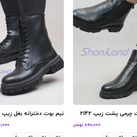
 چرمی پشت زیپ 2142
890,000 تومان
990,000 ت