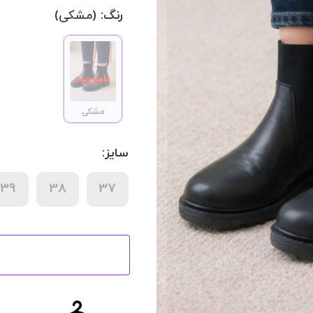
رنگ:
(مشکی)
مشکی
سایز:
39
38
37