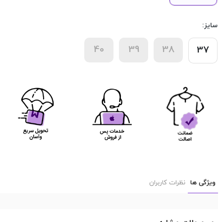
سایز:
40
39
38
37
ویژگی ها
نظرات کاربران