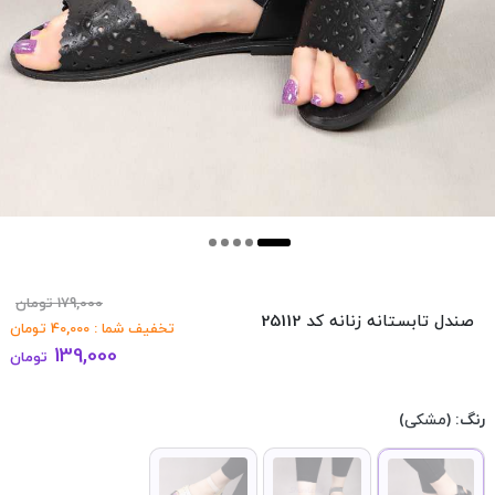
179,000
تومان
صندل تابستانه زنانه کد 25112
تخفیف شما :
40,000
تومان
139,000
تومان
رنگ:
(مشکی)