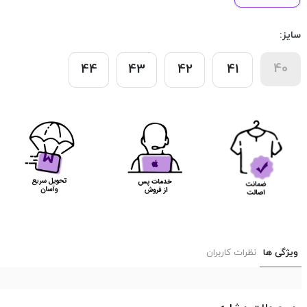
سایز:
40
44
43
42
41
ویژگی ها
نظرات کاربران