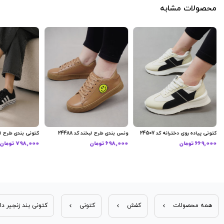
محصولات مشابه
کتونی پیاده روی دخترانه کد 24507
ونس بندی طرح لبخند کد 24488
کتونی بندی طرح ادید
669,000 تومان
698,000 تومان
798,000 تومان
همه محصولات
کفش
کتونی
کتونی بند زنجیر دار ن