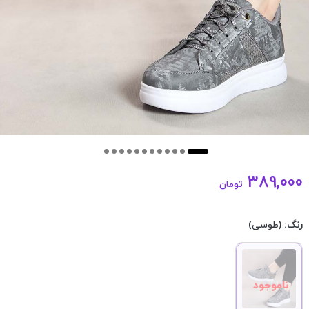
389,000
تومان
رنگ:
(طوسی)