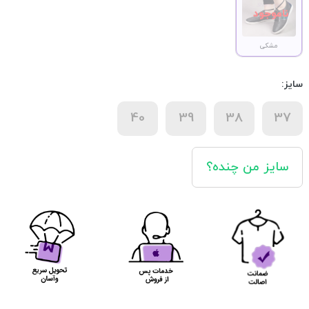
مشکی
سایز:
40
39
38
37
سایز من چنده؟