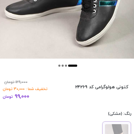
129,000
تومان
کتونی هولوگرامی کد 24269
تخفیف شما :
30,000
تومان
99,000
تومان
رنگ:
(مشکی)