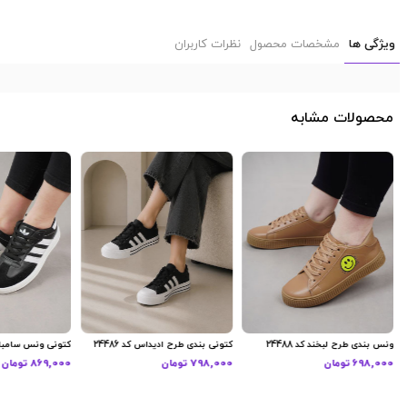
ویژگی ها
مشخصات محصول
نظرات کاربران
محصولات مشابه
ونس بندی طرح لبخند کد 24488
کتونی بندی طرح ادیداس کد 24486
کتونی ونس سامبا کد 9
698,000 تومان
798,000 تومان
869,000 تومان