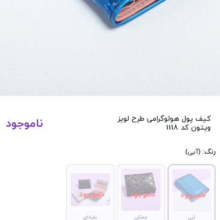
کیف پول هولوگرامی طرح لویز
ناموجود
ویتون کد 1118
رنگ:
(آبی)
مشکی
نقره‌ای
آبی