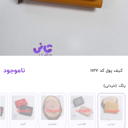
ناموجود
کیف پول کد 1127
رنگ:
(خردلی)
طوسی
صورتی
قرمز
خردلی