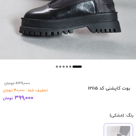
439,000
تومان
بوت کاپشنی کد 12115
تخفیف شما :
40,000
تومان
399,000
تومان
رنگ:
(مشکی)