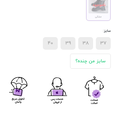
مشکی
سایز:
40
39
38
37
سایز من چنده؟