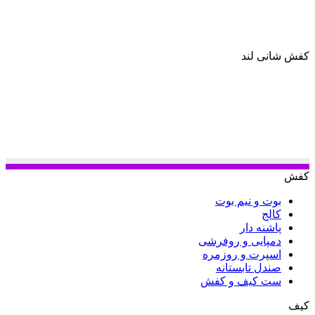
کفش شانی لند
کفش
بوت و نیم بوت
کالج
پاشنه دار
دمپایی و روفرشی
اسپرت و روزمره
صندل تابستانه
ست کیف و کفش
کیف