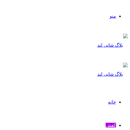
منو
خانه
کفش