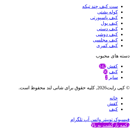
ست کیف چند تیکه
کوله پشتی
کیف پاسپورتی
کیف پول
کیف دستی
کیف دوشی
کیف مجلسی
کیف کمری
دسته های محبوب
کفش
142
کیف
90
سایر
2
© کپی رایت2026, کلیه حقوق برای شانی لند محفوظ است.
خانه
کفش
کیف
فیسبوک
توییتر
واتس آپ
تلگرام
دکمه بازگشت به بالا