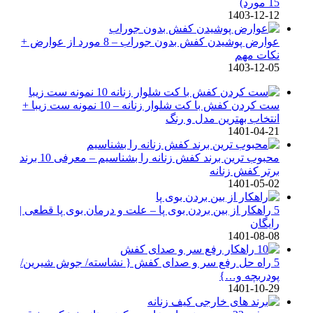
15 مورد)
1403-12-12
عوارض پوشیدن کفش بدون جوراب – 8 مورد از عوارض +
نکات مهم
1403-12-05
ست کردن کفش با کت شلوار زنانه – 10 نمونه ست زیبا +
انتخاب بهترین مدل و رنگ
1401-04-21
محبوب ترین برند کفش زنانه را بشناسیم – معرفی 10 برند
برتر کفش زنانه
1401-05-02
5 راهکار از بین بردن بوی پا – علت و درمان بوی پا قطعی |
رایگان
1401-08-08
5 راه حل رفع سر و صدای کفش { نشاسته/ جوش شیرین/
پودربچه و…}
1401-10-29