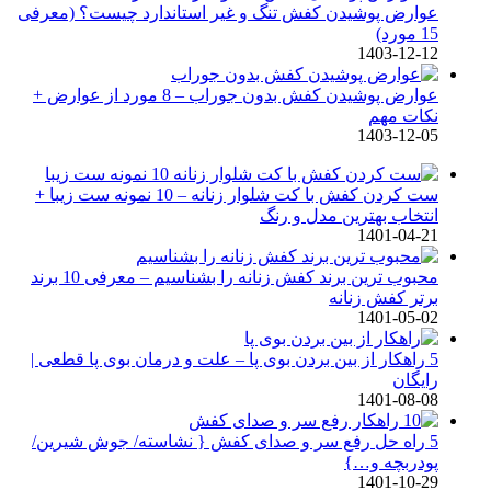
عوارض پوشیدن کفش تنگ و غیر استاندارد چیست؟ (معرفی
15 مورد)
1403-12-12
عوارض پوشیدن کفش بدون جوراب – 8 مورد از عوارض +
نکات مهم
1403-12-05
ست کردن کفش با کت شلوار زنانه – 10 نمونه ست زیبا +
انتخاب بهترین مدل و رنگ
1401-04-21
محبوب ترین برند کفش زنانه را بشناسیم – معرفی 10 برند
برتر کفش زنانه
1401-05-02
5 راهکار از بین بردن بوی پا – علت و درمان بوی پا قطعی |
رایگان
1401-08-08
5 راه حل رفع سر و صدای کفش { نشاسته/ جوش شیرین/
پودربچه و…}
1401-10-29