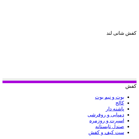
کفش شانی لند
کفش
بوت و نیم بوت
کالج
پاشنه دار
دمپایی و روفرشی
اسپرت و روزمره
صندل تابستانه
ست کیف و کفش