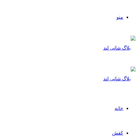
منو
خانه
کفش