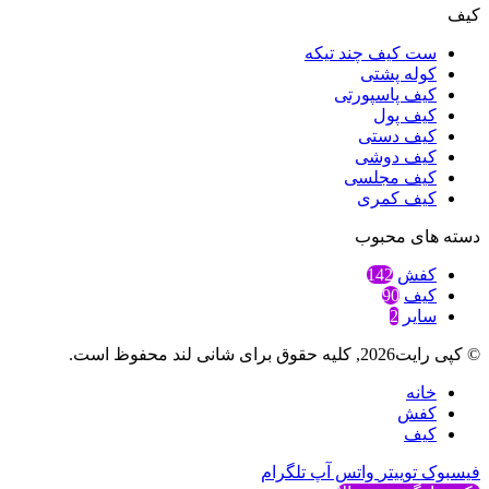
کیف
ست کیف چند تیکه
کوله پشتی
کیف پاسپورتی
کیف پول
کیف دستی
کیف دوشی
کیف مجلسی
کیف کمری
دسته های محبوب
کفش
142
کیف
90
سایر
2
© کپی رایت2026, کلیه حقوق برای شانی لند محفوظ است.
خانه
کفش
کیف
فیسبوک
توییتر
واتس آپ
تلگرام