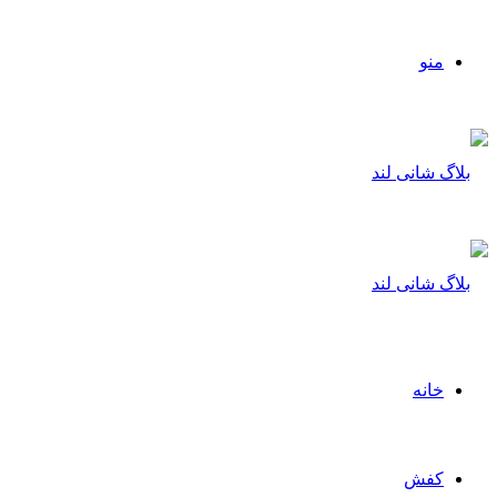
منو
خانه
کفش