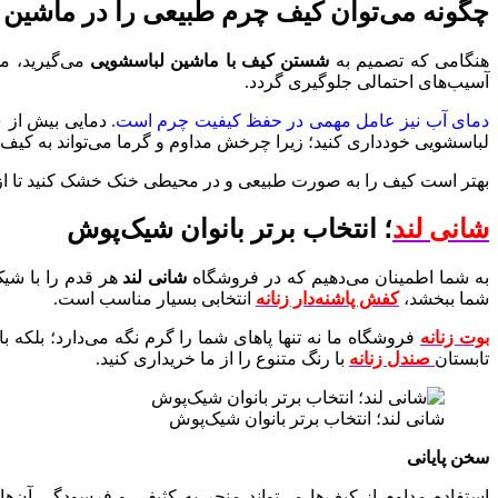
چگونه می‌توان کیف چرم طبیعی را در ماشی
هنگامی که تصمیم به
شستن کیف با ماشین لباسشویی
می‌گیرید، مه
آسیب‌های احتمالی جلوگیری گردد.
دمای آب نیز عامل مهمی در حفظ کیفیت چرم است.
دمایی بیش از ۳۰ درجه سانتی‌گراد می‌تواند به چرم آسیب بزند. پس از
لباسشویی خودداری کنید؛ زیرا چرخش مداوم و گرما می‌تواند به کی
بهتر است کیف را به ‌صورت طبیعی و در محیطی خنک خشک کنید تا از
شانی لند
؛ انتخاب برتر بانوان شیک‌پوش
به شما اطمینان می‌دهیم که در فروشگاه
شانی لند
هر قدم را با شیک
شما ببخشد،
کفش پاشنه‌دار زنانه
انتخابی بسیار مناسب است.
بوت زنانه
فروشگاه ما نه تنها پاهای شما را گرم نگه می‌دارد؛ بلکه ب
تابستان
صندل زنانه
با رنگ متنوع را از ما خریداری کنید.
شانی لند؛ انتخاب برتر بانوان شیک‌پوش
سخن پایانی
استفاده مداوم از کیف‌ها می‌تواند منجر به کثیفی و فرسودگی آن‌ه