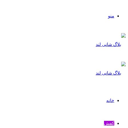
منو
خانه
کفش