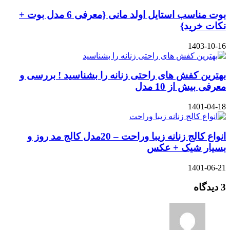
بوت مناسب استایل اولد مانی {معرفی 6 مدل بوت +
نکات خرید}
1403-10-16
بهترین کفش های راحتی زنانه را بشناسید ! بررسی و
معرفی بیش از 10 مدل
1401-04-18
انواع کالج زنانه زیبا وراحت – 20مدل کالج مد روز و
بسیار شیک + عکس
1401-06-21
3 دیدگاه