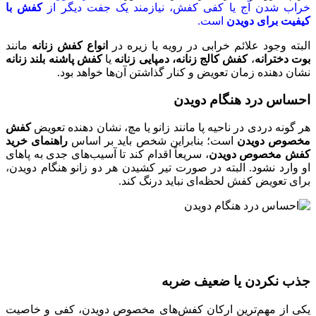
خراب شدن آج یا کفی کفش، نیاز‌مند یک جفت دیگر از
کفش با
کیفیت برای دویدن
است.
البته وجود علائم خرابی در رویه یا زیره در
انواع کفش زنانه
مانند
بوت دخترانه
،
کفش کالج زنانه،
دمپایی زنانه
یا
کفش
پاشنه بلند زنانه
نشان دهنده زمان تعویض و کنار گذاشتن آن‌ها خواهد بود.
احساس درد هنگام دویدن
هر گونه دردی در ناحیه پا مانند زانو یا مچ، نشان دهنده تعویض
کفش
مخصوص دویدن
است؛ بنابراین شخص باید بر اساس
راهنمای خرید
کفش مخصوص دویدن
، سریعاً اقدام کند تا آسیب‌های جدی به پا‌های
او وارد نشود. البته در صورت تیر کشیدن هر دو زانو هنگام دویدن،
برای تعویض کفش لحظه‌ای نباید درنگ کند.
جذب نکردن یا ضعیف ضربه
یکی از مهم‌ترین ارکان کفش‌های مخصوص دویدن، کفی و خاصیت