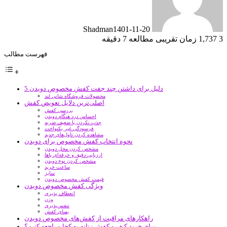
Shadman
1401-11-20
3
1,737
زمان تقریبی مطالعه 7 دقیقه
فهرست مطالب
5 دلیل برای داشتن چند جفت کفش مخصوص دویدن
محصولات فروشگاه شانی لند
اصلی‌ترین دلایل تعویض کفش
بررسی کفش
احساس درد هنگام دویدن
جذب نکردن یا ضعیف ضربه
فرسودگی غیر یکنواخت
مشاهده کردن تاول‌های جدید
نحوه انتخاب کفش مخصوص برای دویدن
مشخص کردن محل دویدن
ارزیابی دقیق و حرفه‌ای پا‌ها
مشخص کردن نوع دویدن
ساعت خرید
سایز
قیمت کفش مخصوص دویدن
ویژگی کفش مخصوص دویدن
انعطاف پذیری
وزن
تنفس‌پذیری
پهنای کفش
راهکار‌های مراقبت از کفش‌های مخصوص دویدن
برای خرید کیف و کفش زنانه به کجا مراجعه کنیم؟