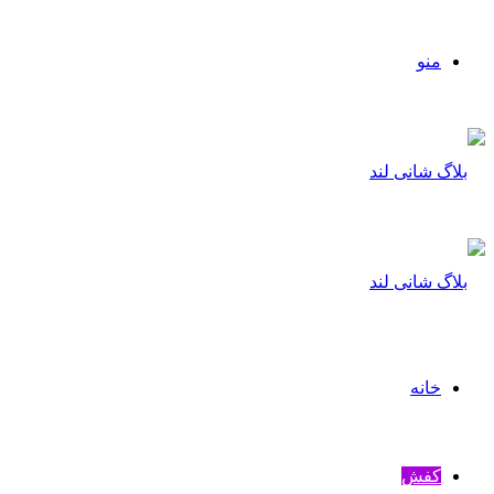
منو
خانه
کفش