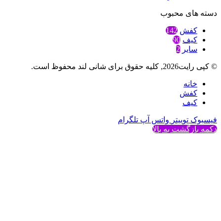
دسته های محبوب
کفش
142
کیف
90
سایر
2
© کپی رایت2026, کلیه حقوق برای شانی لند محفوظ است.
خانه
کفش
کیف
فیسبوک
توییتر
واتس آپ
تلگرام
دکمه بازگشت به بالا