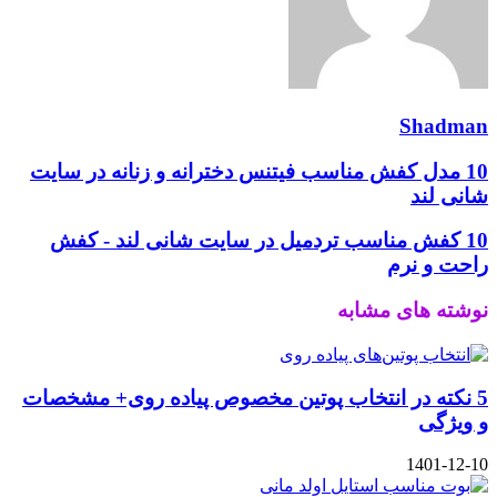
Shadman
10 مدل کفش مناسب فیتنس دخترانه و زنانه در سایت
شانی لند
10 کفش مناسب تردمیل در سایت شانی لند - کفش
راحت و نرم
نوشته های مشابه
5 نکته در انتخاب پوتین مخصوص پیاده روی+ مشخصات
و ویژگی
1401-12-10