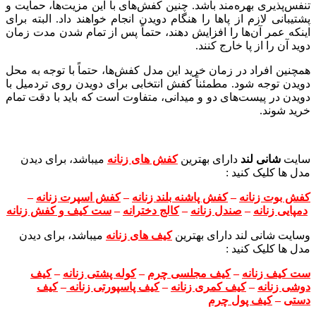
تنفس‌پذیری بهره‌مند باشد. چنین کفش‌های با این مزیت‌ها، حمایت و
پشتیبانی لازم از پا‌ها را هنگام دویدن انجام خواهند داد. البته برای
اینکه عمر آن‌ها را افزایش دهند، حتماً پس از تمام شدن مدت زمان
دوید آن را از پا خارج کنند.
همچنین افراد در زمان خرید این مدل کفش‌ها، حتماً با توجه به محل
دویدن توجه شود. مطمئناً کفش انتخابی برای دویدن روی تردمیل با
دویدن در پیست‌های دو و میدانی، متفاوت است که باید با دقت تمام
خرید شوند.
سایت
شانی لند
دارای بهترین
کفش های زنانه
میباشد، برای دیدن
مدل ها کلیک کنید :
کفش بوت زنانه
–
کفش پاشنه بلند زنانه
–
کفش اسپرت زنانه
–
دمپایی زنانه
–
صندل زنانه
–
کالج دخترانه
–
ست کیف و کفش زنانه
وسایت شانی لند دارای بهترین
کیف های زنانه
میباشد، برای دیدن
مدل ها کلیک کنید :
ست کیف زنانه
–
کیف مجلسی چرم
–
کوله پشتی زنانه
–
کیف
دوشی زنانه
–
کیف کمری زنانه
–
کیف پاسپورتی زنانه
–
کیف
دستی
–
کیف پول چرم