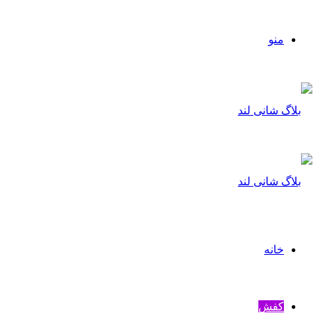
منو
خانه
کفش